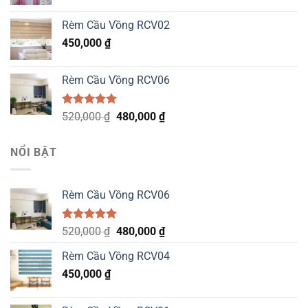
price
price
was:
is:
Rèm Cầu Vồng RCV02
1,200,000 ₫.
999,000 ₫.
450,000
₫
Rèm Cầu Vồng RCV06
Được xếp
Original
Current
520,000
₫
480,000
₫
hạng
5.00
price
price
5 sao
was:
is:
NỔI BẬT
520,000 ₫.
480,000 ₫.
Rèm Cầu Vồng RCV06
Được xếp
Original
Current
520,000
₫
480,000
₫
hạng
5.00
price
price
5 sao
Rèm Cầu Vồng RCV04
was:
is:
450,000
₫
520,000 ₫.
480,000 ₫.