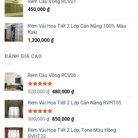
Rèm Cầu Vồng RCV01
450,000
₫
Rèm Vải Họa Tiết 2 Lớp Cản Nắng 100% Màu
Kaki
1,200,000
₫
ĐÁNH GIÁ CAO
Rèm Cầu Vồng RCV06
Được xếp
Original
Current
520,000
₫
480,000
₫
hạng
5.00
price
price
5 sao
Rèm Vải Họa Tiết 2 Lớp Cản Nắng RVHT05
was:
is:
520,000 ₫.
480,000 ₫.
Được xếp
Original
Current
900,000
₫
850,000
₫
hạng
5.00
price
price
5 sao
Rèm Vải Họa Tiết 2 Lớp, Tone Màu Hồng
was:
is:
RVHT22