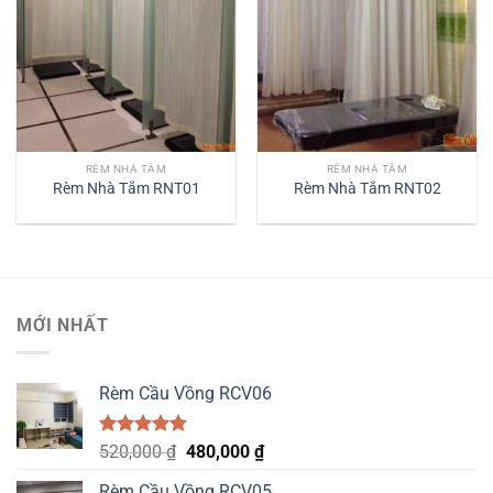
RÈM NHÀ TẮM
RÈM NHÀ TẮM
Rèm Nhà Tắm RNT01
Rèm Nhà Tắm RNT02
MỚI NHẤT
Rèm Cầu Vồng RCV06
Được xếp
Original
Current
520,000
₫
480,000
₫
hạng
5.00
price
price
5 sao
Rèm Cầu Vồng RCV05