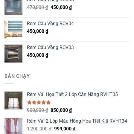
was:
is:
Original
Current
470,000
₫
520,000 ₫.
450,000
₫
480,000 ₫.
price
price
was:
is:
Rèm Cầu Vồng RCV04
470,000 ₫.
450,000 ₫.
450,000
₫
Rèm Cầu Vồng RCV03
450,000
₫
BÁN CHẠY
Rèm Vải Họa Tiết 2 Lớp Cản Nắng RVHT05
Được xếp
Original
Current
900,000
₫
850,000
₫
hạng
5.00
price
price
5 sao
Rèm Vải 2 Lớp Màu Hồng Họa Tiết Kiti RVHT34
was:
is:
Original
Current
1,200,000
₫
900,000 ₫.
999,000
850,000 ₫.
₫