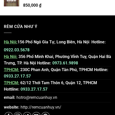
900,000 ₫.
850,000 ₫.
850,000
₫
RÈM CỬA NHƯ Ý
Hà Nội
:
156 Phố Ngô Gia Tự, Long Biên, Hà Nội
Hotline:
0922.03.5678
Hà Nội:
356 Phố Minh Khai, Phường Vĩnh Tuy, Quận Hai Bà
Trưng, TP. Hà Nội
Hotline:
0973.61.9898
TPHCM:
230C Phan Anh, Quận Tân Phú, TPHCM
Hotline:
0933.27.17.57
TPHCM:
62/12 Thới Tam Thôn 6, Quận 12, TPHCM
Hottline:
0933.27.17.57
email:
hotro@remcuanhuy.vn
website:
http://remcuanhuy.vn
/