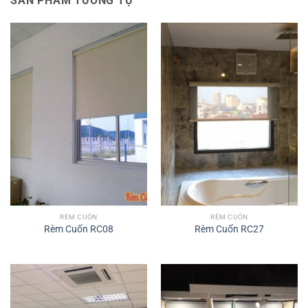
SẢN PHẨM TƯƠNG TỰ
RÈM CUỐN
RÈM CUỐN
Rèm Cuốn RC08
Rèm Cuốn RC27