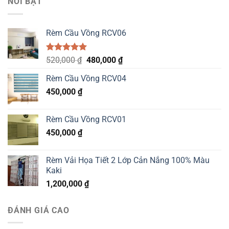
NỔI BẬT
1,400,000 ₫.
1,200,000 ₫.
Rèm Cầu Vồng RCV06
Được xếp
Original
Current
520,000
₫
480,000
₫
hạng
5.00
price
price
5 sao
Rèm Cầu Vồng RCV04
was:
is:
450,000
₫
520,000 ₫.
480,000 ₫.
Rèm Cầu Vồng RCV01
450,000
₫
Rèm Vải Họa Tiết 2 Lớp Cản Nắng 100% Màu
Kaki
1,200,000
₫
ĐÁNH GIÁ CAO