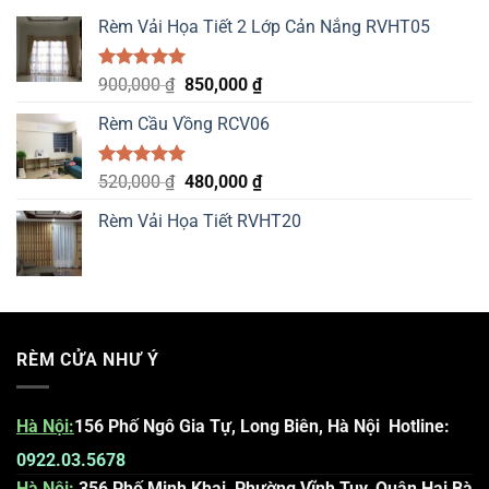
Rèm Vải Họa Tiết 2 Lớp Cản Nắng RVHT05
Được xếp
Original
Current
900,000
₫
850,000
₫
hạng
5.00
price
price
5 sao
Rèm Cầu Vồng RCV06
was:
is:
900,000 ₫.
850,000 ₫.
Được xếp
Original
Current
520,000
₫
480,000
₫
hạng
5.00
price
price
5 sao
Rèm Vải Họa Tiết RVHT20
was:
is:
520,000 ₫.
480,000 ₫.
RÈM CỬA NHƯ Ý
Hà Nội
:
156 Phố Ngô Gia Tự, Long Biên, Hà Nội
Hotline:
0922.03.5678
Hà Nội:
356 Phố Minh Khai, Phường Vĩnh Tuy, Quận Hai Bà