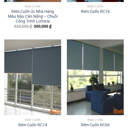
RÈM CUỐN
RÈM CUỐN
Rèm Cuốn Úc Nhà Hàng
Rèm Cuốn RC18
Màu Nâu Cản Nắng – Chuỗi
Công Trình Lotteria
Original
Current
320,000
₫
300,000
₫
price
price
was:
is:
320,000 ₫.
300,000 ₫.
RÈM CUỐN
RÈM CUỐN
Rèm Cuốn RC14
Rèm Cuốn RC06