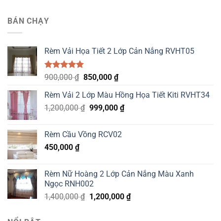
BÁN CHẠY
Rèm Vải Họa Tiết 2 Lớp Cản Nắng RVHT05
Được xếp
Original
Current
900,000
₫
850,000
₫
hạng
5.00
price
price
5 sao
Rèm Vải 2 Lớp Màu Hồng Họa Tiết Kiti RVHT34
was:
is:
Original
Current
1,200,000
₫
900,000 ₫.
999,000
850,000 ₫.
₫
price
price
was:
is:
Rèm Cầu Vồng RCV02
1,200,000 ₫.
999,000 ₫.
450,000
₫
Rèm Nữ Hoàng 2 Lớp Cản Nắng Màu Xanh
Ngọc RNH002
Original
Current
1,400,000
₫
1,200,000
₫
price
price
was:
is: