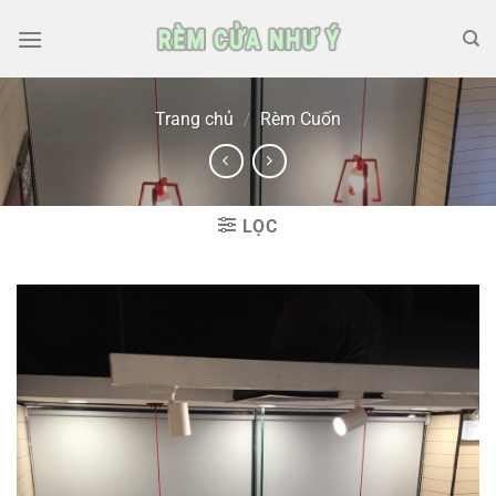
Skip
to
content
Trang chủ
/
Rèm Cuốn
LỌC