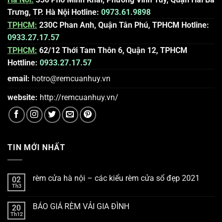
Trưng, TP. Hà Nội
Hotline:
0973.61.9898
TPHCM:
230C Phan Anh, Quận Tân Phú, TPHCM
Hotline:
0933.27.17.57
TPHCM:
62/12 Thới Tam Thôn 6, Quận 12, TPHCM
Hottline:
0933.27.17.57
email:
hotro@remcuanhuy.vn
website:
http://remcuanhuy.vn
/
TIN MỚI NHẤT
rèm cửa hà nội – các kiểu rèm cửa sổ đẹp 2021
02
Th3
BÁO GIÁ RÈM VẢI GIA ĐÌNH
20
Th12