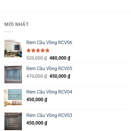
MỚI NHẤT
Rèm Cầu Vồng RCV06
Được xếp
Original
Current
520,000
₫
480,000
₫
hạng
5.00
price
price
5 sao
Rèm Cầu Vồng RCV05
was:
is:
Original
Current
470,000
₫
520,000 ₫.
450,000
₫
480,000 ₫.
price
price
was:
is:
Rèm Cầu Vồng RCV04
470,000 ₫.
450,000 ₫.
450,000
₫
Rèm Cầu Vồng RCV03
450,000
₫