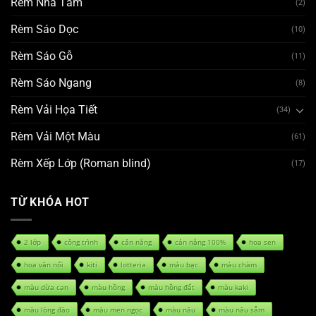
Rèm Nhà Tắm
(2)
Rèm Sáo Dọc
(10)
Rèm Sáo Gỗ
(11)
Rèm Sáo Ngang
(8)
Rèm Vải Họa Tiết
(34)
Rèm Vải Một Màu
(61)
Rèm Xếp Lớp (Roman blind)
(17)
TỪ KHÓA HOT
2 lớp
công trình
cản nắng
cản nắng 100%
hoa sen
hoa văn nổi
kiti
lotteria
màu bạc
màu chàm
màu dừa cạn
màu hồng
màu hồng đất
màu kaki
màu lòng đào
màu men ngọc
màu nâu
màu nâu sẫm