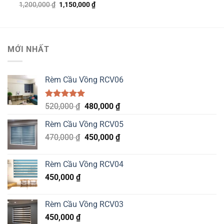
Original
Current
1,200,000
₫
1,150,000
₫
price
price
was:
is:
1,200,000 ₫.
1,150,000 ₫.
MỚI NHẤT
Rèm Cầu Vồng RCV06
Được xếp
Original
Current
520,000
₫
480,000
₫
hạng
5.00
price
price
5 sao
Rèm Cầu Vồng RCV05
was:
is:
Original
Current
470,000
₫
520,000 ₫.
450,000
₫
480,000 ₫.
price
price
was:
is:
Rèm Cầu Vồng RCV04
470,000 ₫.
450,000 ₫.
450,000
₫
Rèm Cầu Vồng RCV03
450,000
₫