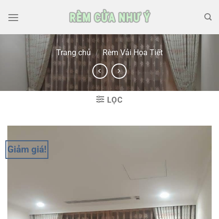
Skip
to
content
Trang chủ
/
Rèm Vải Họa Tiết
LỌC
Giảm giá!