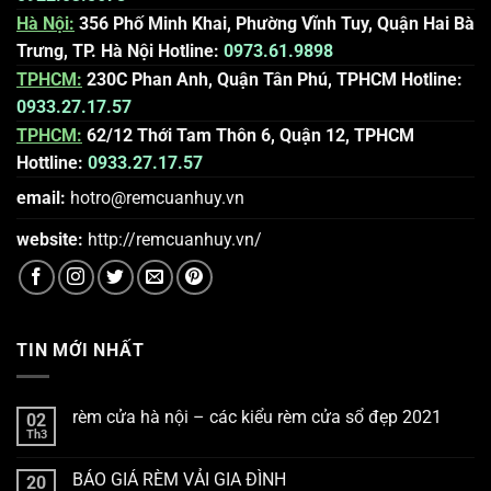
Hà Nội:
356 Phố Minh Khai, Phường Vĩnh Tuy, Quận Hai Bà
Trưng, TP. Hà Nội
Hotline:
0973.61.9898
TPHCM:
230C Phan Anh, Quận Tân Phú, TPHCM
Hotline:
0933.27.17.57
TPHCM:
62/12 Thới Tam Thôn 6, Quận 12, TPHCM
Hottline:
0933.27.17.57
email:
hotro@remcuanhuy.vn
website:
http://remcuanhuy.vn
/
TIN MỚI NHẤT
rèm cửa hà nội – các kiểu rèm cửa sổ đẹp 2021
02
Th3
BÁO GIÁ RÈM VẢI GIA ĐÌNH
20