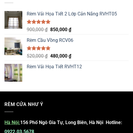
Rèm Vải Họa Tiết 2 Lớp Cản Nắng RVHT05
Được xếp
Original
Current
900,000
₫
850,000
₫
hạng
5.00
price
price
5 sao
Rèm Cầu Vồng RCV06
was:
is:
900,000 ₫.
850,000 ₫.
Được xếp
Original
Current
520,000
₫
480,000
₫
hạng
5.00
price
price
5 sao
Rèm Vải Họa Tiết RVHT12
was:
is:
520,000 ₫.
480,000 ₫.
RÈM CỬA NHƯ Ý
Hà Nội
:
156 Phố Ngô Gia Tự, Long Biên, Hà Nội
Hotline:
0922.03.5678