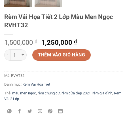
Rèm Vải Họa Tiết 2 Lớp Màu Men Ngọc
RVHT32
Original
Current
1,500,000
₫
1,250,000
₫
price
price
Rèm Vải Họa Tiết 2 Lớp Màu Men Ngọc RVHT32 số lượng
was:
is:
THÊM VÀO GIỎ HÀNG
1,500,000 ₫.
1,250,000 ₫.
Mã:
RVHT32
Danh mục:
Rèm Vải Họa Tiết
Thẻ:
màu men ngọc
,
rèm chung cư
,
rèm cửa đẹp 2021
,
rèm gia đình
,
Rèm
Vải 2 Lớp