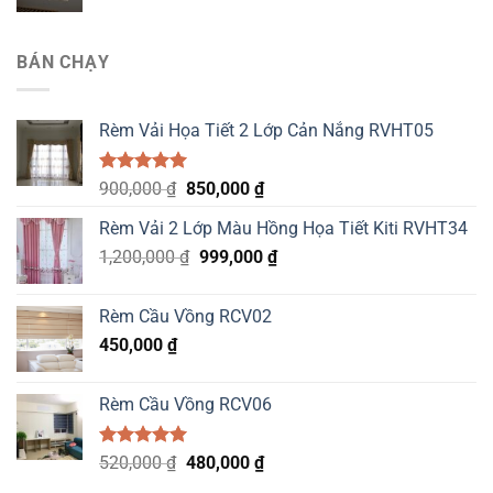
BÁN CHẠY
Rèm Vải Họa Tiết 2 Lớp Cản Nắng RVHT05
Được xếp
Original
Current
900,000
₫
850,000
₫
hạng
5.00
price
price
5 sao
Rèm Vải 2 Lớp Màu Hồng Họa Tiết Kiti RVHT34
was:
is:
Original
Current
1,200,000
₫
900,000 ₫.
999,000
850,000 ₫.
₫
price
price
was:
is:
Rèm Cầu Vồng RCV02
1,200,000 ₫.
999,000 ₫.
450,000
₫
Rèm Cầu Vồng RCV06
Được xếp
Original
Current
520,000
₫
480,000
₫
hạng
5.00
price
price