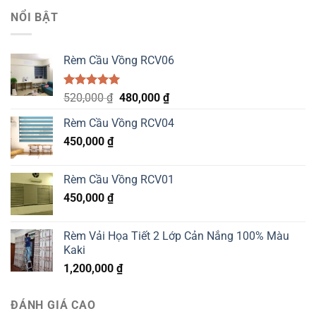
5 sao
was:
is:
NỔI BẬT
520,000 ₫.
480,000 ₫.
Rèm Cầu Vồng RCV06
Được xếp
Original
Current
520,000
₫
480,000
₫
hạng
5.00
price
price
5 sao
Rèm Cầu Vồng RCV04
was:
is:
450,000
₫
520,000 ₫.
480,000 ₫.
Rèm Cầu Vồng RCV01
450,000
₫
Rèm Vải Họa Tiết 2 Lớp Cản Nắng 100% Màu
Kaki
1,200,000
₫
ĐÁNH GIÁ CAO