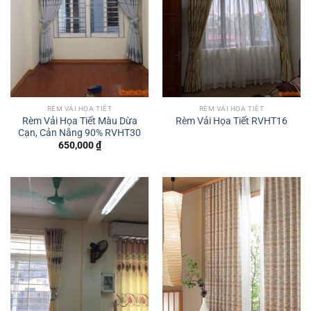
RÈM VẢI HỌA TIẾT
RÈM VẢI HỌA TIẾT
Rèm Vải Họa Tiết Màu Dừa
Rèm Vải Họa Tiết RVHT16
Cạn, Cản Nắng 90% RVHT30
650,000
₫