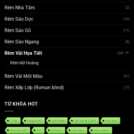
Rèm Nhà Tắm
(2)
Rèm Sáo Dọc
(10)
Rèm Sáo Gỗ
(11)
Rèm Sáo Ngang
(8)
Rèm Vải Họa Tiết
(34)
Rèm Nữ Hoàng
Rèm Vải Một Màu
(61)
Rèm Xếp Lớp (Roman blind)
(17)
TỪ KHÓA HOT
2 lớp
công trình
cản nắng
cản nắng 100%
hoa sen
hoa văn nổi
kiti
lotteria
màu bạc
màu chàm