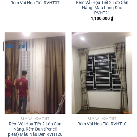
Rèm Vải Họa Tiết 2 Lớp Cản
Rèm Vải Họa Tiết RVHT07
Nắng- Màu Lòng Đào
RVHT21
1,100,000
₫
Giảm giá!
RÈM VẢI HỌA TIẾT
RÈM VẢI HỌA TIẾT
Rèm Vải Họa Tiết 2 Lớp Cản
Rèm Vải Họa Tiết RVHT10
Nắng, Rèm Dun (Pencil
pleat) Màu Nâu Đen RVHT26