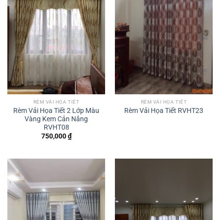
RÈM VẢI HỌA TIẾT
RÈM VẢI HỌA TIẾT
Rèm Vải Họa Tiết 2 Lớp Màu
Rèm Vải Họa Tiết RVHT23
Vàng Kem Cản Nắng
RVHT08
750,000
₫