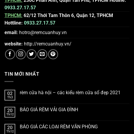
TPHCM:
230C Phan Anh, Quận Tân Phú, TPHCM
Hotline:
0933.27.17.57
TPHCM:
62/12 Thới Tam Thôn 6, Quận 12, TPHCM
Hottline:
0933.27.17.57
email:
hotro@remcuanhuy.vn
website:
http://remcuanhuy.vn
/
TIN MỚI NHẤT
rèm cửa hà nội – các kiểu rèm cửa sổ đẹp 2021
02
Th3
BÁO GIÁ RÈM VẢI GIA ĐÌNH
20
Th12
BÁO GIÁ CÁC LOẠI RÈM VĂN PHÒNG
20
Th12