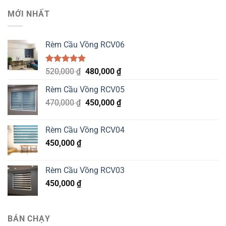
MỚI NHẤT
Rèm Cầu Vồng RCV06
Được xếp
Original
Current
520,000
₫
480,000
₫
hạng
5.00
price
price
5 sao
Rèm Cầu Vồng RCV05
was:
is:
Original
Current
470,000
₫
520,000 ₫.
450,000
₫
480,000 ₫.
price
price
was:
is:
Rèm Cầu Vồng RCV04
470,000 ₫.
450,000 ₫.
450,000
₫
Rèm Cầu Vồng RCV03
450,000
₫
BÁN CHẠY