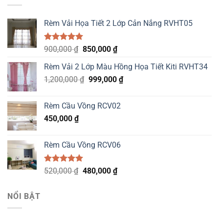
Rèm Vải Họa Tiết 2 Lớp Cản Nắng RVHT05
Được xếp
Original
Current
900,000
₫
850,000
₫
hạng
5.00
price
price
5 sao
Rèm Vải 2 Lớp Màu Hồng Họa Tiết Kiti RVHT34
was:
is:
Original
Current
1,200,000
₫
900,000 ₫.
999,000
850,000 ₫.
₫
price
price
was:
is:
Rèm Cầu Vồng RCV02
1,200,000 ₫.
999,000 ₫.
450,000
₫
Rèm Cầu Vồng RCV06
Được xếp
Original
Current
520,000
₫
480,000
₫
hạng
5.00
price
price
5 sao
was:
is:
NỔI BẬT
520,000 ₫.
480,000 ₫.