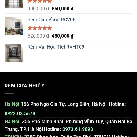
Được xếp
Original
Current
900,000
₫
850,000
₫
hạng
5.00
price
price
5 sao
Rèm Cầu Vồng RCV06
was:
is:
900,000 ₫.
850,000 ₫.
Được xếp
Original
Current
520,000
₫
480,000
₫
hạng
5.00
price
price
5 sao
Rèm Vải Họa Tiết RVHT09
was:
is:
520,000 ₫.
480,000 ₫.
RÈM CỬA NHƯ Ý
Hà Nội
:
156 Phố Ngô Gia Tự, Long Biên, Hà Nội
Hotline:
0922.03.5678
Hà Nội:
356 Phố Minh Khai, Phường Vĩnh Tuy, Quận Hai Bà
Trưng, TP. Hà Nội
Hotline:
0973.61.9898