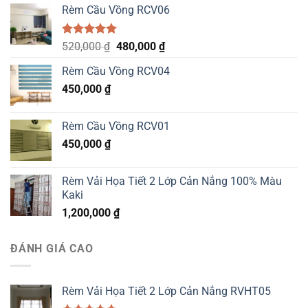
Rèm Cầu Vồng RCV06
Được xếp
Original
Current
520,000
₫
480,000
₫
hạng
5.00
price
price
5 sao
Rèm Cầu Vồng RCV04
was:
is:
450,000
₫
520,000 ₫.
480,000 ₫.
Rèm Cầu Vồng RCV01
450,000
₫
Rèm Vải Họa Tiết 2 Lớp Cản Nắng 100% Màu
Kaki
1,200,000
₫
ĐÁNH GIÁ CAO
Rèm Vải Họa Tiết 2 Lớp Cản Nắng RVHT05