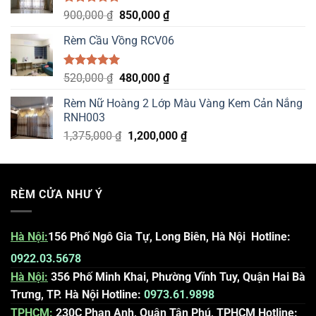
Được xếp
Original
Current
900,000
₫
850,000
₫
hạng
5.00
price
price
5 sao
Rèm Cầu Vồng RCV06
was:
is:
900,000 ₫.
850,000 ₫.
Được xếp
Original
Current
520,000
₫
480,000
₫
hạng
5.00
price
price
5 sao
Rèm Nữ Hoàng 2 Lớp Màu Vàng Kem Cản Nắng
was:
is:
RNH003
520,000 ₫.
480,000 ₫.
Original
Current
1,375,000
₫
1,200,000
₫
price
price
was:
is:
1,375,000 ₫.
1,200,000 ₫.
RÈM CỬA NHƯ Ý
Hà Nội
:
156 Phố Ngô Gia Tự, Long Biên, Hà Nội
Hotline:
0922.03.5678
Hà Nội:
356 Phố Minh Khai, Phường Vĩnh Tuy, Quận Hai Bà
Trưng, TP. Hà Nội
Hotline:
0973.61.9898
TPHCM:
230C Phan Anh, Quận Tân Phú, TPHCM
Hotline: