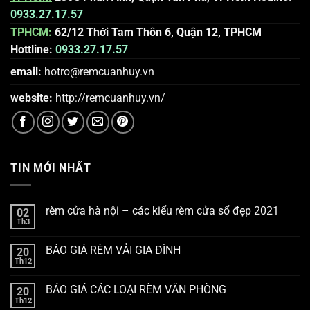
0933.27.17.57
TPHCM:
62/12 Thới Tam Thôn 6, Quận 12, TPHCM
Hottline:
0933.27.17.57
email:
hotro@remcuanhuy.vn
website:
http://remcuanhuy.vn
/
TIN MỚI NHẤT
rèm cửa hà nội – các kiểu rèm cửa sổ đẹp 2021
02
Th3
BÁO GIÁ RÈM VẢI GIA ĐÌNH
20
Th12
BÁO GIÁ CÁC LOẠI RÈM VĂN PHÒNG
20
Th12