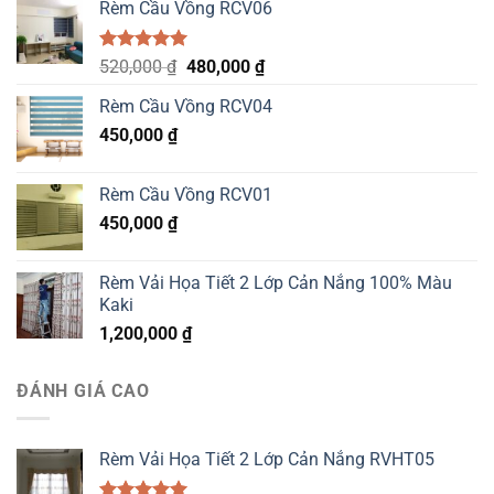
Rèm Cầu Vồng RCV06
Được xếp
Original
Current
520,000
₫
480,000
₫
hạng
5.00
price
price
5 sao
Rèm Cầu Vồng RCV04
was:
is:
450,000
₫
520,000 ₫.
480,000 ₫.
Rèm Cầu Vồng RCV01
450,000
₫
Rèm Vải Họa Tiết 2 Lớp Cản Nắng 100% Màu
Kaki
1,200,000
₫
ĐÁNH GIÁ CAO
Rèm Vải Họa Tiết 2 Lớp Cản Nắng RVHT05