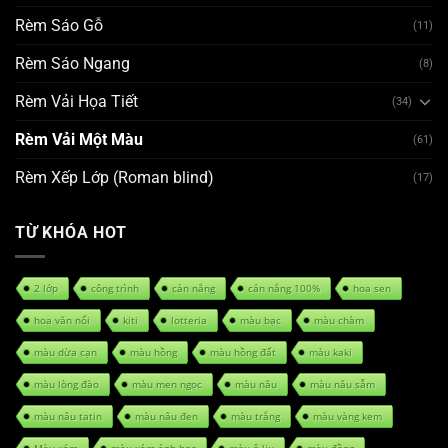
Rèm Sáo Gỗ
(11)
Rèm Sáo Ngang
(8)
Rèm Vải Họa Tiết
(34)
Rèm Vải Một Màu
(61)
Rèm Xếp Lớp (Roman blind)
(17)
TỪ KHÓA HOT
2 lớp
công trình
cản nắng
cản nắng 100%
hoa sen
hoa văn nổi
kiti
lotteria
màu bạc
màu chàm
màu dừa cạn
màu hồng
màu hồng đất
màu kaki
màu lòng đào
màu men ngọc
màu nâu
màu nâu sẫm
màu nâu tatin
màu nâu đen
màu trắng
màu vàng kem