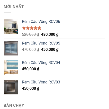
MỚI NHẤT
Rèm Cầu Vồng RCV06
Được xếp
Original
Current
520,000
₫
480,000
₫
hạng
5.00
price
price
5 sao
Rèm Cầu Vồng RCV05
was:
is:
Original
Current
470,000
₫
520,000 ₫.
450,000
₫
480,000 ₫.
price
price
was:
is:
Rèm Cầu Vồng RCV04
470,000 ₫.
450,000 ₫.
450,000
₫
Rèm Cầu Vồng RCV03
450,000
₫
BÁN CHẠY