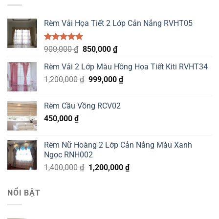
Rèm Vải Họa Tiết 2 Lớp Cản Nắng RVHT05
Được xếp
Original
Current
900,000
₫
850,000
₫
hạng
5.00
price
price
5 sao
Rèm Vải 2 Lớp Màu Hồng Họa Tiết Kiti RVHT34
was:
is:
Original
Current
1,200,000
₫
900,000 ₫.
999,000
850,000 ₫.
₫
price
price
was:
is:
Rèm Cầu Vồng RCV02
1,200,000 ₫.
999,000 ₫.
450,000
₫
Rèm Nữ Hoàng 2 Lớp Cản Nắng Màu Xanh
Ngọc RNH002
Original
Current
1,400,000
₫
1,200,000
₫
price
price
was:
is:
NỔI BẬT
1,400,000 ₫.
1,200,000 ₫.