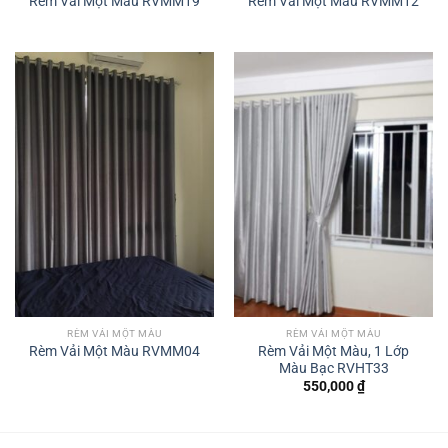
Rèm Vải Một Màu RVMM19
Rèm Vải Một Màu RVMM12
RÈM VẢI MỘT MÀU
RÈM VẢI MỘT MÀU
Rèm Vải Một Màu, 1 Lớp
Rèm Vải Một Màu RVMM04
Màu Bạc RVHT33
550,000
₫