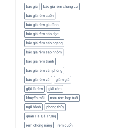
báo giá
báo giá rèm chung cư
báo giá rèm cuốn
báo giá rèm gia đình
báo giá rèm sáo dọc
báo giá rèm sáo ngang
báo giá rèm sáo nhôm
báo giá rèm tranh
báo giá rèm văn phòng
báo giá rèm vải
giảm giá
giặt là rèm
giặt rèm
khuyến mãi
màu rèm hợp tuổi
ngũ hành
phong thủy
quận Hai Bà Trưng
rèm chống nắng
rèm cuốn