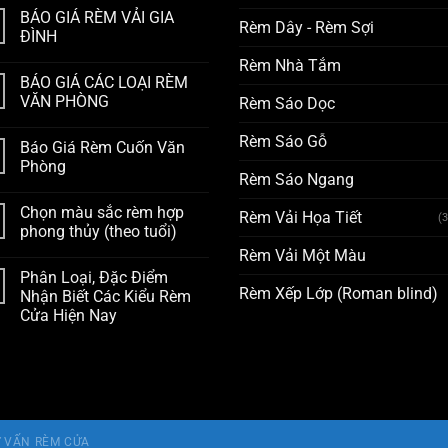
BÁO GIÁ RÈM VẢI GIA
Rèm Dây - Rèm Sợi
ĐÌNH
Rèm Nhà Tắm
BÁO GIÁ CÁC LOẠI RÈM
VĂN PHÒNG
Rèm Sáo Dọc
Rèm Sáo Gỗ
Báo Giá Rèm Cuốn Văn
Phòng
Rèm Sáo Ngang
Chọn màu sắc rèm hợp
Rèm Vải Họa Tiết
(
phong thủy (theo tuổi)
Rèm Vải Một Màu
Phân Loại, Đặc Điểm
Rèm Xếp Lớp (Roman blind)
Nhận Biết Các Kiểu Rèm
Cửa Hiện Nay
 VẤN RÈM CỬA