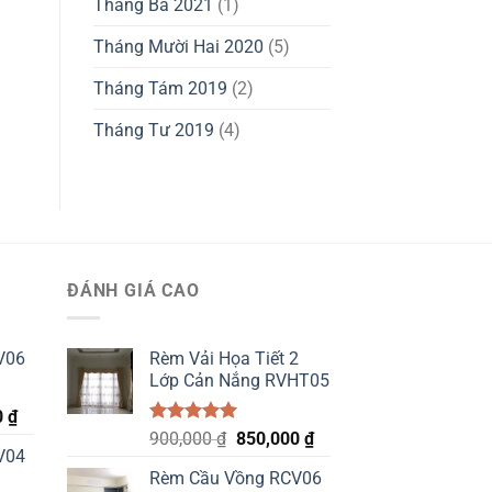
Tháng Ba 2021
(1)
Tháng Mười Hai 2020
(5)
Tháng Tám 2019
(2)
Tháng Tư 2019
(4)
ĐÁNH GIÁ CAO
V06
Rèm Vải Họa Tiết 2
Lớp Cản Nắng RVHT05
Current
0
₫
Được xếp
Original
Current
price
900,000
₫
850,000
₫
hạng
5.00
V04
price
price
is:
5 sao
Rèm Cầu Vồng RCV06
was:
is:
 ₫.
480,000 ₫.