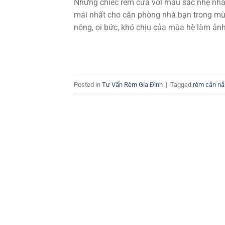
Những chiếc rèm cửa với màu sắc nhẹ nhà
mái nhất cho căn phòng nhà bạn trong mù
nóng, oi bức, khó chịu của mùa hè làm ảnh
Posted in
Tư Vấn Rèm Gia Đình
|
Tagged
rèm cản n