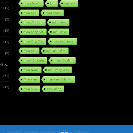
hoa văn nổi
kiti
lotteria
(15)
màu bạc
màu chàm
(2)
màu dừa cạn
màu hồng
(10)
màu hồng đất
màu kaki
màu lòng đào
màu men ngọc
(11)
màu nâu
màu nâu sẫm
(8)
màu nâu tatin
màu nâu đen
34)
màu trắng
màu vàng kem
(61)
Màu xám
màu xám ánh bạc
(17)
màu ô liu
màu đồng