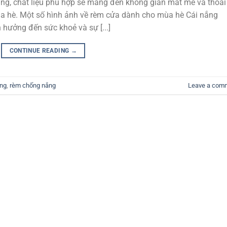
ng, chất liệu phù hợp sẽ mang đến không gian mát mẻ và thoải
a hè. Một số hình ảnh về rèm cửa dành cho mùa hè Cái nắng
 hưởng đến sức khoẻ và sự [...]
CONTINUE READING
→
ắng
,
rèm chống nắng
Leave a com