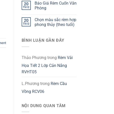
Báo Giá Rèm Cuốn Văn
20
Th12
Phòng
Chọn màu sắc rèm hợp
20
Th12
phong thủy (theo tuổi)
BÌNH LUẬN GẦN ĐÂY
ment
Thảo Phương
trong
Rèm Vải
Họa Tiết 2 Lớp Cản Nắng
RVHT05
L.Phương
trong
Rèm Cầu
Vồng RCV06
NỘI DUNG QUAN TÂM