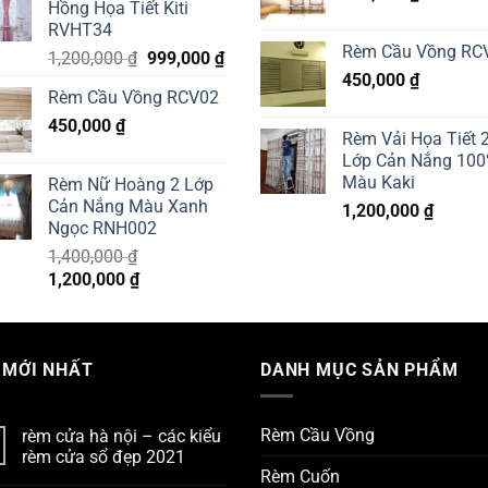
Hồng Họa Tiết Kiti
900,000 ₫.
850,000 ₫.
RVHT34
Rèm Cầu Vồng RC
Original
Current
1,200,000
₫
999,000
₫
price
price
450,000
₫
Rèm Cầu Vồng RCV02
was:
is:
450,000
₫
1,200,000 ₫.
999,000 ₫.
Rèm Vải Họa Tiết 
Lớp Cản Nắng 10
Màu Kaki
Rèm Nữ Hoàng 2 Lớp
Cản Nắng Màu Xanh
1,200,000
₫
Ngọc RNH002
1,400,000
₫
Original
Current
1,200,000
₫
price
price
was:
is:
1,400,000 ₫.
1,200,000 ₫.
 MỚI NHẤT
DANH MỤC SẢN PHẨM
Rèm Cầu Vồng
rèm cửa hà nội – các kiểu
rèm cửa sổ đẹp 2021
Rèm Cuốn