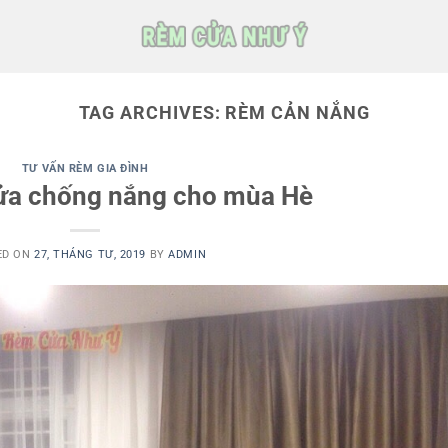
TAG ARCHIVES:
RÈM CẢN NẮNG
TƯ VẤN RÈM GIA ĐÌNH
ửa chống nắng cho mùa Hè
ED ON
27, THÁNG TƯ, 2019
BY
ADMIN