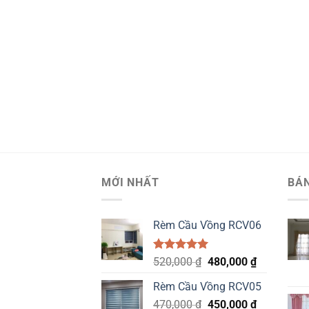
MỚI NHẤT
BÁ
Rèm Cầu Vồng RCV06
Được xếp
Original
Current
520,000
₫
480,000
₫
hạng
5.00
price
price
5 sao
Rèm Cầu Vồng RCV05
was:
is:
Original
Current
470,000
₫
520,000 ₫.
450,000
₫
480,000 ₫.