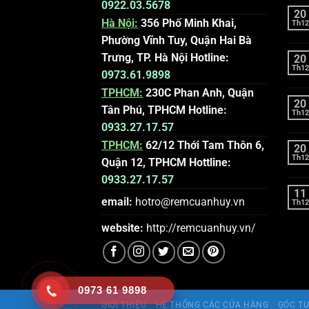
0922.03.5678
20
Hà Nội:
356 Phố Minh Khai,
Th12
Phường Vĩnh Tuy, Quận Hai Bà
Trưng, TP. Hà Nội
Hotline:
20
Th12
0973.61.9898
TPHCM:
230C Phan Anh, Quận
20
Tân Phú, TPHCM
Hotline:
Th12
0933.27.17.57
TPHCM:
62/12 Thới Tam Thôn 6,
20
Th12
Quận 12, TPHCM
Hottline:
0933.27.17.57
11
email:
hotro@remcuanhuy.vn
Th12
website:
http://remcuanhuy.vn
/
0973 61 9898
GIỚI THIỆU
HỆ THỐNG CÁC CỬA HÀNG
GÓC TƯ