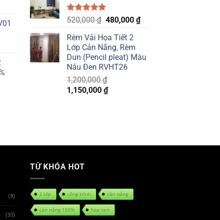
900,000 ₫.
850,000 ₫.
Được xếp
Original
Current
520,000
₫
480,000
₫
V01
hạng
5.00
price
price
5 sao
Rèm Vải Họa Tiết 2
was:
is:
Lớp Cản Nắng, Rèm
520,000 ₫.
480,000 ₫.
Dun (Pencil pleat) Màu
2
Nâu Đen RVHT26
0%
1,200,000
₫
Original
Current
1,150,000
₫
price
price
was:
is:
1,200,000 ₫.
1,150,000 ₫.
TỪ KHÓA HOT
2 lớp
công trình
cản nắng
(8)
cản nắng 100%
hoa sen
(33)