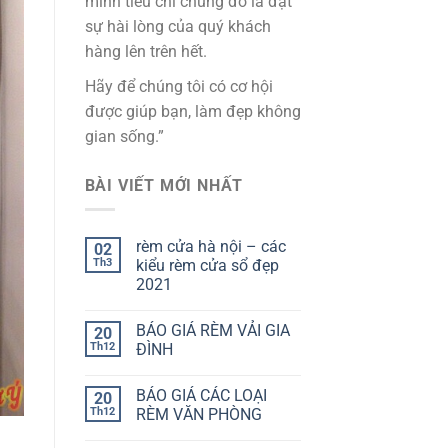
mình tiêu chí chung đó là đặt
sự hài lòng của quý khách
hàng lên trên hết.
Hãy để chúng tôi có cơ hội
được giúp bạn, làm đẹp không
gian sống.”
BÀI VIẾT MỚI NHẤT
rèm cửa hà nội – các
02
Th3
kiểu rèm cửa sổ đẹp
2021
BÁO GIÁ RÈM VẢI GIA
20
Th12
ĐÌNH
BÁO GIÁ CÁC LOẠI
20
Th12
RÈM VĂN PHÒNG