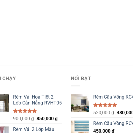
N CHẠY
NỔI BẬT
Rèm Vải Họa Tiết 2
Rèm Cầu Vồng RC
Lớp Cản Nắng RVHT05
Được xếp
Original
520,000
₫
480,00
hạng
5.00
Được xếp
Original
Current
900,000
₫
850,000
₫
price
5 sao
hạng
5.00
Rèm Cầu Vồng RC
price
price
was:
5 sao
Rèm Vải 2 Lớp Màu
was:
is:
450,000
₫
520,000