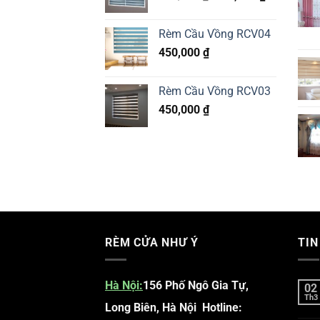
price
price
was:
is:
Rèm Cầu Vồng RCV04
470,000 ₫.
450,000 ₫.
450,000
₫
Rèm Cầu Vồng RCV03
450,000
₫
RÈM CỬA NHƯ Ý
TIN
Hà Nội
:
156 Phố Ngô Gia Tự,
02
Th3
Long Biên, Hà Nội
Hotline: