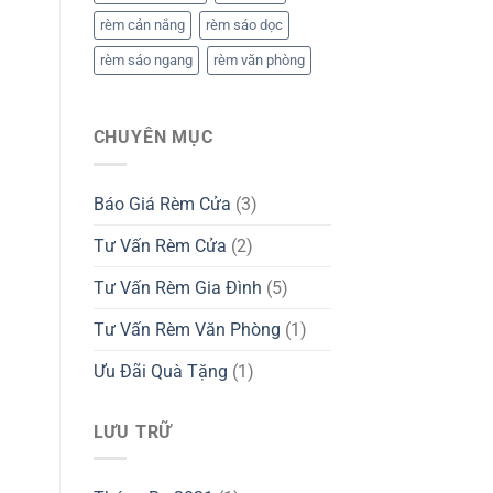
rèm cản nắng
rèm sáo dọc
rèm sáo ngang
rèm văn phòng
CHUYÊN MỤC
Báo Giá Rèm Cửa
(3)
Tư Vấn Rèm Cửa
(2)
Tư Vấn Rèm Gia Đình
(5)
Tư Vấn Rèm Văn Phòng
(1)
Ưu Đãi Quà Tặng
(1)
LƯU TRỮ